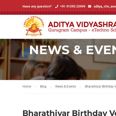
Have any question?
+91 91595 23999
aditya_chn_av
NEWS & EVE
Home
Blog
News & Events
Bharathiyar Birthday 
Bharathiyar Birthday V