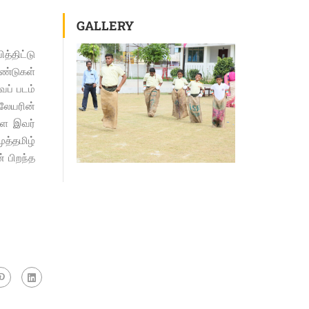
GALLERY
த்திட்டு
ுண்டுகள்
வப் படம்
ிலேயரின்
ளை இவர்
த்தமிழ்
் பிறந்த