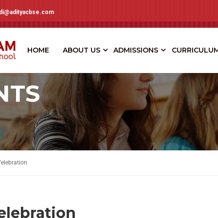
adi@adityacbse.com
HOME
ABOUT US
ADMISSIONS
CURRICULU
NTS
Velebration
elebration